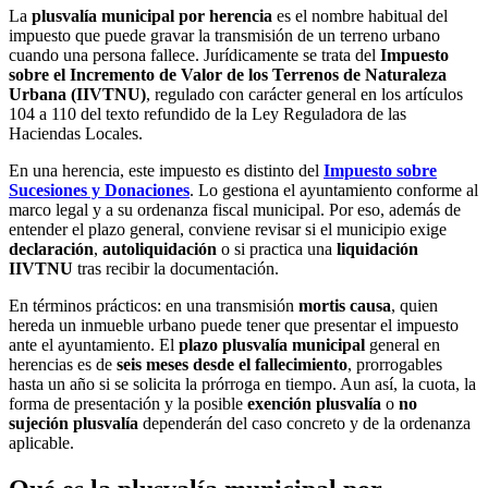
La
plusvalía municipal por herencia
es el nombre habitual del
impuesto que puede gravar la transmisión de un terreno urbano
cuando una persona fallece. Jurídicamente se trata del
Impuesto
sobre el Incremento de Valor de los Terrenos de Naturaleza
Urbana (IIVTNU)
, regulado con carácter general en los artículos
104 a 110 del texto refundido de la Ley Reguladora de las
Haciendas Locales.
En una herencia, este impuesto es distinto del
Impuesto sobre
Sucesiones y Donaciones
. Lo gestiona el ayuntamiento conforme al
marco legal y a su ordenanza fiscal municipal. Por eso, además de
entender el plazo general, conviene revisar si el municipio exige
declaración
,
autoliquidación
o si practica una
liquidación
IIVTNU
tras recibir la documentación.
En términos prácticos: en una transmisión
mortis causa
, quien
hereda un inmueble urbano puede tener que presentar el impuesto
ante el ayuntamiento. El
plazo plusvalía municipal
general en
herencias es de
seis meses desde el fallecimiento
, prorrogables
hasta un año si se solicita la prórroga en tiempo. Aun así, la cuota, la
forma de presentación y la posible
exención plusvalía
o
no
sujeción plusvalía
dependerán del caso concreto y de la ordenanza
aplicable.