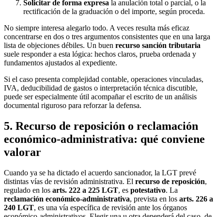
Solicitar de forma expresa
la anulación total o parcial, o la
rectificación de la graduación o del importe, según proceda.
No siempre interesa alegarlo todo. A veces resulta más eficaz
concentrarse en dos o tres argumentos consistentes que en una larga
lista de objeciones débiles. Un buen
recurso sanción tributaria
suele responder a esta lógica: hechos claros, prueba ordenada y
fundamentos ajustados al expediente.
Si el caso presenta complejidad contable, operaciones vinculadas,
IVA, deducibilidad de gastos o interpretación técnica discutible,
puede ser especialmente útil acompañar el escrito de un análisis
documental riguroso para reforzar la defensa.
5. Recurso de reposición o reclamación
económico-administrativa: qué conviene
valorar
Cuando ya se ha dictado el acuerdo sancionador, la LGT prevé
distintas vías de revisión administrativa. El
recurso de reposición
,
regulado en los
arts. 222 a 225 LGT
, es
potestativo
. La
reclamación económico-administrativa
, prevista en los
arts. 226 a
240 LGT
, es una vía específica de revisión ante los órganos
económico-administrativos. Elegir una u otra dependerá del caso, de