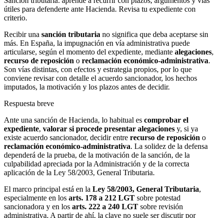
Sanción tributaria: aprende a recurrir con plazos, argumentos y vías
útiles para defenderte ante Hacienda. Revisa tu expediente con
criterio.
Recibir una
sanción tributaria
no significa que deba aceptarse sin
más. En España, la impugnación en vía administrativa puede
articularse, según el momento del expediente, mediante
alegaciones
,
recurso de reposición
o
reclamación económico-administrativa
.
Son vías distintas, con efectos y estrategia propios, por lo que
conviene revisar con detalle el acuerdo sancionador, los hechos
imputados, la motivación y los plazos antes de decidir.
Respuesta breve
Ante una sanción de Hacienda, lo habitual es
comprobar el
expediente
,
valorar si procede presentar alegaciones
y, si ya
existe acuerdo sancionador, decidir entre
recurso de reposición
o
reclamación económico-administrativa
. La solidez de la defensa
dependerá de la prueba, de la motivación de la sanción, de la
culpabilidad apreciada por la Administración y de la correcta
aplicación de la Ley 58/2003, General Tributaria.
El marco principal está en la
Ley 58/2003, General Tributaria
,
especialmente en los
arts. 178 a 212 LGT
sobre potestad
sancionadora y en los
arts. 222 a 240 LGT
sobre revisión
administrativa. A partir de ahí, la clave no suele ser discutir por