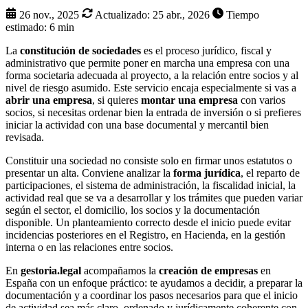
26 nov., 2025
Actualizado:
25 abr., 2026
Tiempo
estimado: 6 min
La
constitución de sociedades
es el proceso jurídico, fiscal y
administrativo que permite poner en marcha una empresa con una
forma societaria adecuada al proyecto, a la relación entre socios y al
nivel de riesgo asumido. Este servicio encaja especialmente si vas a
abrir una empresa
, si quieres
montar una empresa
con varios
socios, si necesitas ordenar bien la entrada de inversión o si prefieres
iniciar la actividad con una base documental y mercantil bien
revisada.
Constituir una sociedad no consiste solo en firmar unos estatutos o
presentar un alta. Conviene analizar la
forma jurídica
, el reparto de
participaciones, el sistema de administración, la fiscalidad inicial, la
actividad real que se va a desarrollar y los trámites que pueden variar
según el sector, el domicilio, los socios y la documentación
disponible. Un planteamiento correcto desde el inicio puede evitar
incidencias posteriores en el Registro, en Hacienda, en la gestión
interna o en las relaciones entre socios.
En
gestoria.legal
acompañamos la
creación de empresas
en
España con un enfoque práctico: te ayudamos a decidir, a preparar la
documentación y a coordinar los pasos necesarios para que el inicio
de actividad sea más claro, ordenado y jurídicamente coherente con