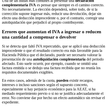
Una de las dudas más comunes al presentar una
declaración
complementaria IVA
es pensar que siempre es el camino correcto.
No necesariamente. La elección dependerá, sobre todo, de si la
corrección supone ingresar más, reducir una devolución, dejar sin
efecto una deducción improcedente o, por el contrario, corregir una
autoliquidación que perjudicó al propio contribuyente.
Errores que aumentan el IVA a ingresar o reducen
una cantidad a compensar o devolver
Si se detecta que faltó IVA repercutido, que se aplicó una deducción
improcedente o que el resultado correcto era más favorable para la
Hacienda Pública que el declarado, puede ser necesario valorar la
presentación de una
autoliquidación complementaria
del periodo
afectado. Esto suele ocurrir, por ejemplo, cuando se omitió una
factura emitida o se dedujo una factura recibida que no reunía los
requisitos documentales exigibles.
En estos casos, además de la cuota,
pueden
existir recargos,
intereses o incluso sanciones según el supuesto concreto,
especialmente si hay perjuicio económico para la AEAT, si ha
mediado requerimiento previo o si no se justifica adecuadamente el
error. No conviene dar por hecho un efecto automático sin revisar el
expediente.