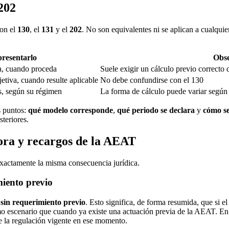
202
son el
130
, el
131
y el
202
. No son equivalentes ni se aplican a cualqui
presentarlo
Obse
a, cuando proceda
Suele exigir un cálculo previo correcto
etiva, cuando resulte aplicable
No debe confundirse con el 130
s, según su régimen
La forma de cálculo puede variar según 
s puntos:
qué modelo corresponde
,
qué periodo se declara
y
cómo se
teriores.
ora y recargos de la AEAT
exactamente la misma consecuencia jurídica.
iento previo
sin requerimiento previo
. Esto significa, de forma resumida, que si e
ismo escenario que cuando ya existe una actuación previa de la AEAT. E
de la regulación vigente en ese momento.