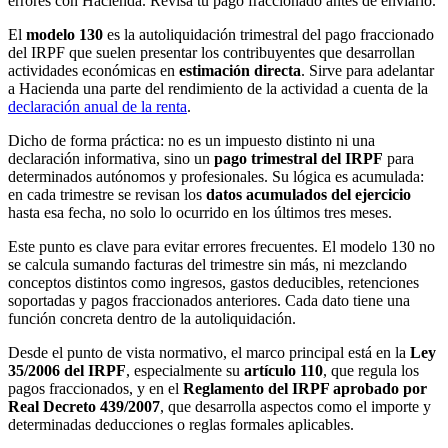
errores con Hacienda. Revisa tu pago fraccionado antes de enviarlo.
El
modelo 130
es la autoliquidación trimestral del pago fraccionado
del IRPF que suelen presentar los contribuyentes que desarrollan
actividades económicas en
estimación directa
. Sirve para adelantar
a Hacienda una parte del rendimiento de la actividad a cuenta de la
declaración anual de la renta
.
Dicho de forma práctica: no es un impuesto distinto ni una
declaración informativa, sino un
pago trimestral del IRPF
para
determinados autónomos y profesionales. Su lógica es acumulada:
en cada trimestre se revisan los
datos acumulados del ejercicio
hasta esa fecha, no solo lo ocurrido en los últimos tres meses.
Este punto es clave para evitar errores frecuentes. El modelo 130 no
se calcula sumando facturas del trimestre sin más, ni mezclando
conceptos distintos como ingresos, gastos deducibles, retenciones
soportadas y pagos fraccionados anteriores. Cada dato tiene una
función concreta dentro de la autoliquidación.
Desde el punto de vista normativo, el marco principal está en la
Ley
35/2006 del IRPF
, especialmente su
artículo 110
, que regula los
pagos fraccionados, y en el
Reglamento del IRPF aprobado por
Real Decreto 439/2007
, que desarrolla aspectos como el importe y
determinadas deducciones o reglas formales aplicables.