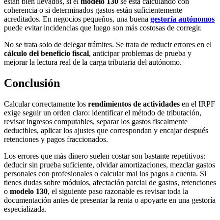
están bien llevados, si el
modelo 130
se está calculando con
coherencia o si determinados gastos están suficientemente
acreditados. En negocios pequeños, una buena
gestoría autónomos
puede evitar incidencias que luego son más costosas de corregir.
No se trata solo de delegar trámites. Se trata de reducir errores en el
cálculo del beneficio fiscal
, anticipar problemas de prueba y
mejorar la lectura real de la carga tributaria del autónomo.
Conclusión
Calcular correctamente los
rendimientos de actividades
en el IRPF
exige seguir un orden claro: identificar el método de tributación,
revisar ingresos computables, separar los gastos fiscalmente
deducibles, aplicar los ajustes que correspondan y encajar después
retenciones y pagos fraccionados.
Los errores que más dinero suelen costar son bastante repetitivos:
deducir sin prueba suficiente, olvidar amortizaciones, mezclar gastos
personales con profesionales o calcular mal los pagos a cuenta. Si
tienes dudas sobre módulos, afectación parcial de gastos, retenciones
o
modelo 130
, el siguiente paso razonable es revisar toda la
documentación antes de presentar la renta o apoyarte en una gestoría
especializada.