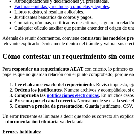
Autoliquidaciones y declaraciones ya presentadas.
Facturas emitidas y recibidas, completas y legibles
.
Libros registro, si resultan aplicables.
Justificantes bancarios de cobros y pagos.
Contratos, nóminas, certificados o escrituras, si guardan relac
Cualquier cálculo auxiliar que permita entender el origen de una
Además de reunir documentos, conviene
contrastar los modelos pr
relevante explicarlo técnicamente dentro del trámite y valorar sus efec
Cómo contestar un requerimiento sin comet
Para
responder un requerimiento AEAT
con criterio, lo primero es
papeles que no guardan relación con el punto comprobado, porque eso 
Lee el alcance exacto del requerimiento.
Revisa impuesto, eje
Ordena los justificantes.
Numera archivos y acompáñalos, si es 
Comprueba las
notificaciones electrónicas
.
En muchos casos, e
Presenta por el canal correcto.
Normalmente se usa la sede el
Conserva prueba de presentación.
Guarda justificante, CSV, 
Un error frecuente es limitarse a decir que todo es correcto sin explica
la
documentación tributaria
ya declarada.
Errores habituales: