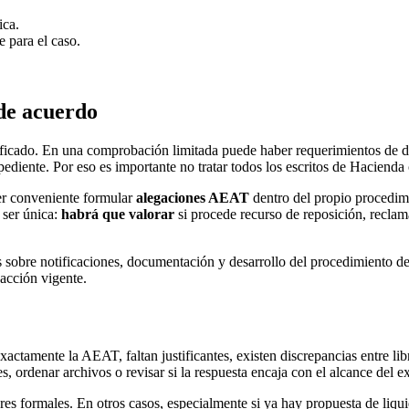
ica.
e para el caso.
 de acuerdo
tificado. En una comprobación limitada puede haber requerimientos de
pediente. Por eso es importante no tratar todos los escritos de Haciend
ser conveniente formular
alegaciones AEAT
dentro del propio procedim
 ser única:
habrá que valorar
si procede recurso de reposición, reclam
s sobre notificaciones, documentación y desarrollo del procedimiento de
dacción vigente.
exactamente la AEAT, faltan justificantes, existen discrepancias entre l
 ordenar archivos o revisar si la respuesta encaja con el alcance del e
rores formales. En otros casos, especialmente si ya hay propuesta de liq