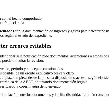
ión con el hecho comprobado.
 cifra declarada.
esentados
con la documentación de ingresos y gastos para detectar posibl
tos según el estado del expediente.
er errores evitables
 identificar si la notificación pide documentos, aclaraciones o ambas c
puede dificultar la revisión.
rcicio, periodo y conceptos cuestionados.
posible, de un escrito explicativo breve y claro.
l plazo empieza desde la puesta a disposición o acceso, según el siste
ectrónica de la AEAT, adjuntando documentación legible.
resguardo y copia íntegra de lo enviado.
r la relación entre los documentos y la cifra discutida. También conviene