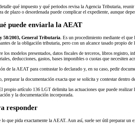
detalle qué impuesto y qué periodos revisa la Agencia Tributaria, reunir 
ra de plazo o desordenada puede complicar el expediente, aunque depen
ué puede enviarla la AEAT
ey 58/2003, General Tributaria
. Es un procedimiento mediante el que 
tes de la obligación tributaria, pero con un alcance tasado propio de la
 los modelos presentados, datos fiscales de terceros, libros registro, i
iales, deducciones, gastos, bases imponibles o cuotas que necesiten ac
ón de la AEAT para contrastar lo declarado y, en su caso, pedir docum
nto, preparar la documentación exacta que se solicita y contestar dentro 
 El propio artículo 136 LGT delimita las actuaciones que puede realizar
icación y la documentación incorporada.
ra responder
lo que pida exactamente la AEAT. Aun así, suele ser útil preparar un 