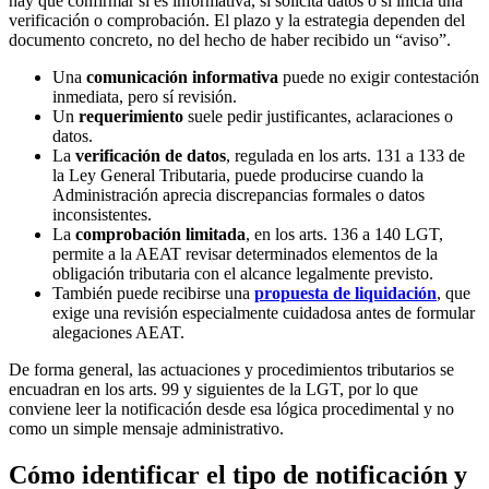
hay que confirmar si es informativa, si solicita datos o si inicia una
verificación o comprobación. El plazo y la estrategia dependen del
documento concreto, no del hecho de haber recibido un “aviso”.
Una
comunicación informativa
puede no exigir contestación
inmediata, pero sí revisión.
Un
requerimiento
suele pedir justificantes, aclaraciones o
datos.
La
verificación de datos
, regulada en los arts. 131 a 133 de
la Ley General Tributaria, puede producirse cuando la
Administración aprecia discrepancias formales o datos
inconsistentes.
La
comprobación limitada
, en los arts. 136 a 140 LGT,
permite a la AEAT revisar determinados elementos de la
obligación tributaria con el alcance legalmente previsto.
También puede recibirse una
propuesta de liquidación
, que
exige una revisión especialmente cuidadosa antes de formular
alegaciones AEAT.
De forma general, las actuaciones y procedimientos tributarios se
encuadran en los arts. 99 y siguientes de la LGT, por lo que
conviene leer la notificación desde esa lógica procedimental y no
como un simple mensaje administrativo.
Cómo identificar el tipo de notificación y