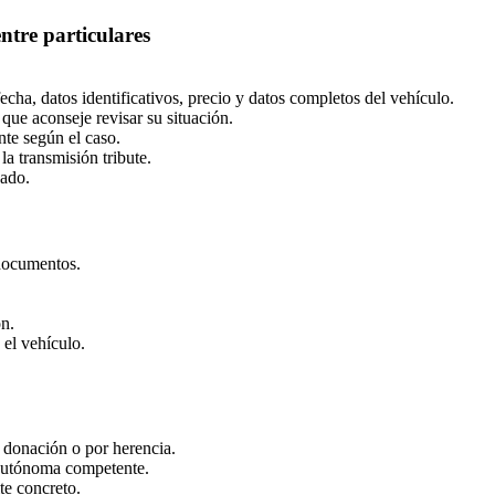
tre particulares
cha, datos identificativos, precio y datos completos del vehículo.
a que aconseje revisar su situación.
nte según el caso.
a transmisión tribute.
nado.
 documentos.
n.
 el vehículo.
or donación o por herencia.
autónoma competente.
ite concreto.