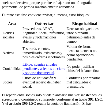
suele ser decisivo, porque permite trabajar con una fotografía
patrimonial de partida razonablemente acreditada.
Durante esta fase conviene revisar, al menos, estos bloques:
Área
Qué revisar
Riesgo habitual
Proveedores, AEAT,
Detectar obligaciones
Deudas
Seguridad Social, préstamos,
tarde o repartir
sociales
avales y reclamaciones
patrimonio antes de
abiertas.
tiempo.
Valorar de forma
Tesorería, clientes,
inexacta bienes o no
Activos
inmovilizado, existencias y
cerrar operaciones
posibles créditos incobrables.
pendientes.
Libros, cuentas anuales
No poder justificar
Contabilidad
pendientes, asientos de cierre
cifras del balance final.
y soporte documental
.
Cuota de liquidación y
Conflictos por repartos
Socios
eventual reparto del haber
mal calculados o
social.
prematuros.
El reparto entre socios solo puede plantearse una vez satisfechos los
acreedores o consignado su importe, conforme al
artículo 391 LSC
.
Y el
artículo 390 LSC
regula la cuota de liquidación. Si hay