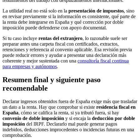
rendimientos del trabajo con desplazamientos internacionales.
La utilidad real no está solo en la
presentación de impuestos
, sino
en revisar previamente si la información es consistente, qué parte de
la renta debe integrarse en España y qué corrección por doble
imposición puede defenderse con apoyo documental.
Si tu caso incluye
rentas del extranjero
, lo razonable suele ser
preparar antes una carpeta fiscal con certificados, extractos,
retenciones y referencia al convenio aplicable. Esa revisión previa
puede reducir errores y ayudar a presentar una declaración más
coherente y mejor sustentada con una
consultoría fiscal continua
para empresas y autónomos
.
Resumen final y siguiente paso
recomendable
Declarar ingresos obtenidos fuera de España exige más que trasladar
un dato a la renta. Hay que comprobar si existe
residencia fiscal en
España
, cómo se califica la renta, si ya tributó fuera, si hay
convenio de doble imposición
y si encaja la
deducción por doble
imposición
del IRPF. Declararlo mal puede generar pagos
indebidos, deducciones improcedentes o incidencias futuras en una
comprobación.