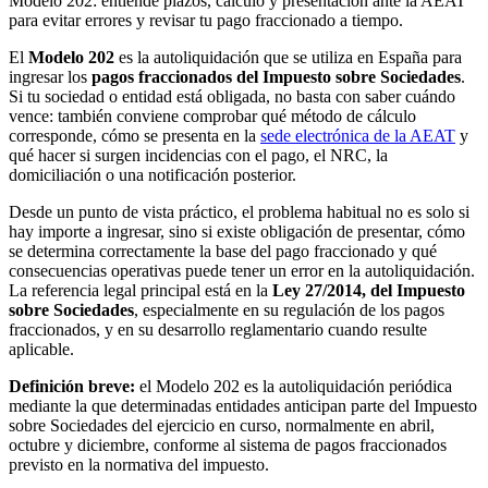
Modelo 202: entiende plazos, cálculo y presentación ante la AEAT
para evitar errores y revisar tu pago fraccionado a tiempo.
El
Modelo 202
es la autoliquidación que se utiliza en España para
ingresar los
pagos fraccionados del Impuesto sobre Sociedades
.
Si tu sociedad o entidad está obligada, no basta con saber cuándo
vence: también conviene comprobar qué método de cálculo
corresponde, cómo se presenta en la
sede electrónica de la AEAT
y
qué hacer si surgen incidencias con el pago, el NRC, la
domiciliación o una notificación posterior.
Desde un punto de vista práctico, el problema habitual no es solo
si
hay importe a ingresar
, sino
si existe obligación de presentar
, cómo
se determina correctamente la base del pago fraccionado y qué
consecuencias operativas puede tener un error en la autoliquidación.
La referencia legal principal está en la
Ley 27/2014, del Impuesto
sobre Sociedades
, especialmente en su regulación de los pagos
fraccionados, y en su desarrollo reglamentario cuando resulte
aplicable.
Definición breve:
el Modelo 202 es la autoliquidación periódica
mediante la que determinadas entidades anticipan parte del Impuesto
sobre Sociedades del ejercicio en curso, normalmente en abril,
octubre y diciembre, conforme al sistema de pagos fraccionados
previsto en la normativa del impuesto.