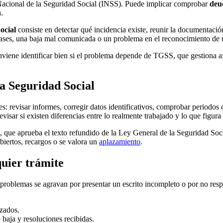
to Nacional de la Seguridad Social (INSS). Puede implicar comprobar
deu
n
.
ocial
consiste en detectar qué incidencia existe, reunir la documentació
 bases, una baja mal comunicada o un problema en el reconocimiento de 
conviene identificar bien si el problema depende de TGSS, que gestiona a
la Seguridad Social
: revisar informes, corregir datos identificativos, comprobar periodos co
isar si existen diferencias entre lo realmente trabajado y lo que figura 
, que aprueba el texto refundido de la Ley General de la Seguridad Soci
iertos, recargos o se valora un
aplazamiento
.
quier trámite
 problemas se agravan por presentar un escrito incompleto o por no resp
izados.
 baja y resoluciones recibidas.