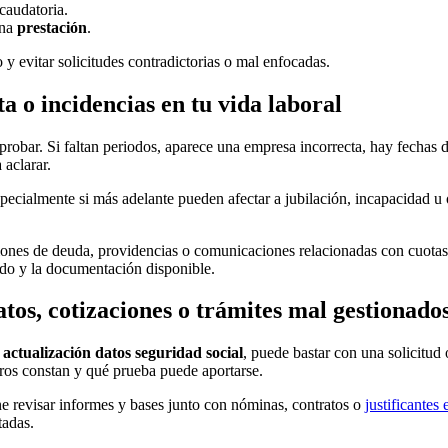
caudatoria.
una
prestación
.
o y evitar solicitudes contradictorias o mal enfocadas.
a o incidencias en tu vida laboral
robar. Si faltan periodos, aparece una empresa incorrecta, hay fechas 
 aclarar.
specialmente si más adelante pueden afectar a jubilación, incapacidad u 
nes de deuda, providencias o comunicaciones relacionadas con cuotas 
ctado y la documentación disponible.
tos, cotizaciones o trámites mal gestionado
e
actualización datos seguridad social
, puede bastar con una solicitud
istros constan y qué prueba puede aportarse.
ne revisar informes y bases junto con nóminas, contratos o
justificantes
tadas.