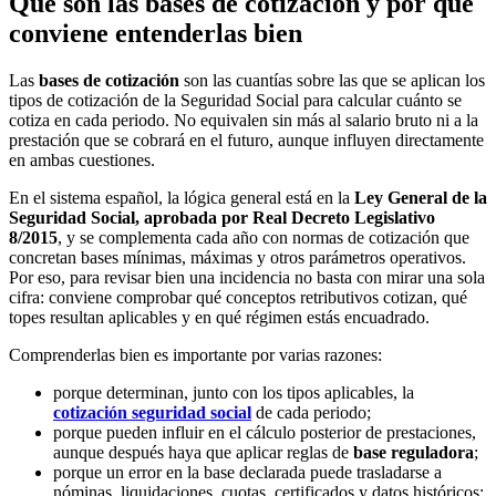
Qué son las bases de cotización y por qué
conviene entenderlas bien
Las
bases de cotización
son las cuantías sobre las que se aplican los
tipos de cotización de la Seguridad Social para calcular cuánto se
cotiza en cada periodo. No equivalen sin más al salario bruto ni a la
prestación que se cobrará en el futuro, aunque influyen directamente
en ambas cuestiones.
En el sistema español, la lógica general está en la
Ley General de la
Seguridad Social, aprobada por Real Decreto Legislativo
8/2015
, y se complementa cada año con normas de cotización que
concretan bases mínimas, máximas y otros parámetros operativos.
Por eso, para revisar bien una incidencia no basta con mirar una sola
cifra: conviene comprobar qué conceptos retributivos cotizan, qué
topes resultan aplicables y en qué régimen estás encuadrado.
Comprenderlas bien es importante por varias razones:
porque determinan, junto con los tipos aplicables, la
cotización seguridad social
de cada periodo;
porque pueden influir en el cálculo posterior de prestaciones,
aunque después haya que aplicar reglas de
base reguladora
;
porque un error en la base declarada puede trasladarse a
nóminas, liquidaciones, cuotas, certificados y datos históricos;