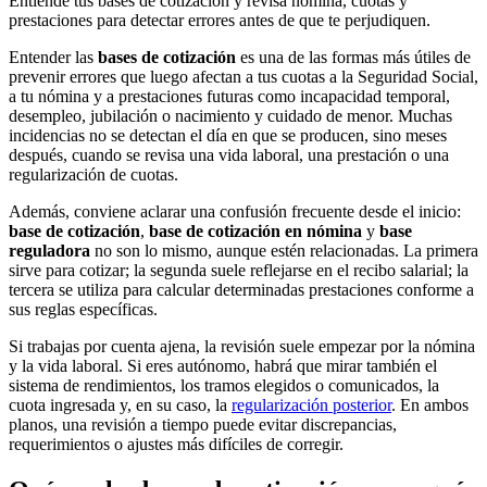
Entiende tus bases de cotización y revisa nómina, cuotas y
prestaciones para detectar errores antes de que te perjudiquen.
Entender las
bases de cotización
es una de las formas más útiles de
prevenir errores que luego afectan a tus cuotas a la Seguridad Social,
a tu nómina y a prestaciones futuras como incapacidad temporal,
desempleo, jubilación o nacimiento y cuidado de menor. Muchas
incidencias no se detectan el día en que se producen, sino meses
después, cuando se revisa una vida laboral, una prestación o una
regularización de cuotas.
Además, conviene aclarar una confusión frecuente desde el inicio:
base de cotización
,
base de cotización en nómina
y
base
reguladora
no son lo mismo, aunque estén relacionadas. La primera
sirve para cotizar; la segunda suele reflejarse en el recibo salarial; la
tercera se utiliza para calcular determinadas prestaciones conforme a
sus reglas específicas.
Si trabajas por cuenta ajena, la revisión suele empezar por la nómina
y la vida laboral. Si eres autónomo, habrá que mirar también el
sistema de rendimientos, los tramos elegidos o comunicados, la
cuota ingresada y, en su caso, la
regularización posterior
. En ambos
planos, una revisión a tiempo puede evitar discrepancias,
requerimientos o ajustes más difíciles de corregir.