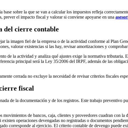
la base sobre la que se van a calcular los impuestos refleja correctament
, prever el impacto fiscal y valorar si conviene apoyarse en una
asesorí
ia del cierre contable
ejar la imagen fiel de la empresa o de la actividad conforme al Plan Ge
ones, valorar existencias si las hay, revisar amortizaciones y comprobar
ento de la actividad y analiza qué ajustes exige la normativa tributaria.
ferencia principal será la Ley 35/2006 del IRPF, además de las obliga
mente cerrada no excluye la necesidad de revisar criterios fiscales espe
ierre fiscal
enada de la documentación y de los registros. Este trabajo preventivo pue
 movimientos de bancos, caja, clientes y proveedores cuadran con la 
i existen operaciones devengadas no registradas o documentos pendientes
ado corresponde al ejercicio. El criterio contable de devengo puede exi