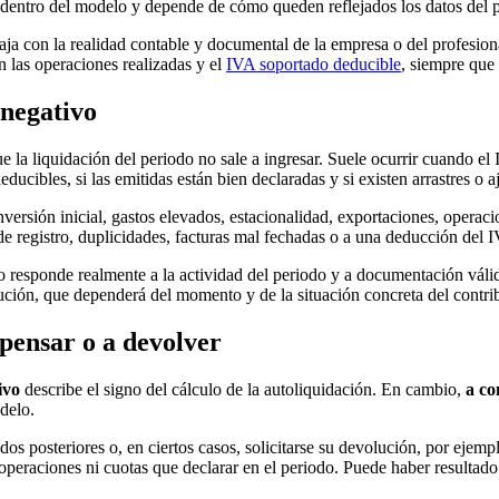
a dentro del modelo y depende de cómo queden reflejados los datos del pe
ncaja con la realidad contable y documental de la empresa o del profesi
n las operaciones realizadas y el
IVA soportado deducible
, siempre que 
 negativo
 la liquidación del periodo no sale a ingresar. Suele ocurrir cuando el
ducibles, si las emitidas están bien declaradas y si existen arrastres o a
 inversión inicial, gastos elevados, estacionalidad, exportaciones, oper
de registro, duplicidades, facturas mal fechadas o a una deducción del
vo responde realmente a la actividad del periodo y a documentación vál
lución, que dependerá del momento y de la situación concreta del contri
pensar o a devolver
ivo
describe el signo del cálculo de la autoliquidación. En cambio,
a c
delo.
posteriores o, en ciertos casos, solicitarse su devolución, por ejemplo
operaciones ni cuotas que declarar en el periodo. Puede haber resultado