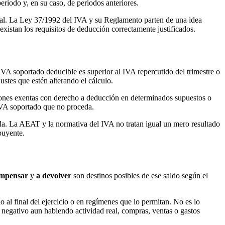
riodo y, en su caso, de periodos anteriores.
onal. La Ley 37/1992 del IVA y su Reglamento parten de una idea
existan los requisitos de deducción correctamente justificados.
 IVA soportado deducible es superior al IVA repercutido del trimestre o
justes que estén alterando el cálculo.
aciones exentas con derecho a deducción en determinados supuestos o
 IVA soportado que no proceda.
ida. La AEAT y la normativa del IVA no tratan igual un mero resultado
buyente.
ompensar
y
a devolver
son destinos posibles de ese saldo según el
 al final del ejercicio o en regímenes que lo permitan. No es lo
 negativo aun habiendo actividad real, compras, ventas o gastos