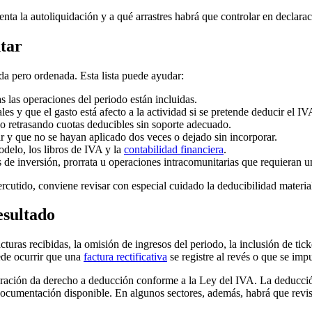
ta la autoliquidación y a qué arrastres habrá que controlar en declarac
ntar
da pero ordenada. Esta lista puede ayudar:
as las operaciones del periodo están incluidas.
s y que el gasto está afecto a la actividad si se pretende deducir el I
o retrasando cuotas deducibles sin soporte adecuado.
r y que no se hayan aplicado dos veces o dejado sin incorporar.
odelo, los libros de IVA y la
contabilidad financiera
.
s de inversión, prorrata u operaciones intracomunitarias que requieran u
cutido, conviene revisar con especial cuidado la deducibilidad material 
esultado
acturas recibidas, la omisión de ingresos del periodo, la inclusión de tic
ede ocurrir que una
factura rectificativa
se registre al revés o que se imp
eración da derecho a deducción conforme a la Ley del IVA. La deducció
 documentación disponible. En algunos sectores, además, habrá que revisa