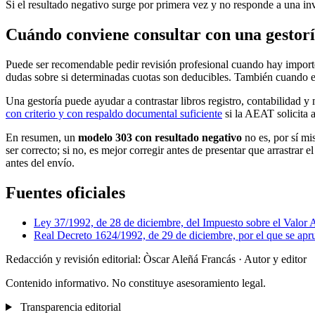
Si el resultado negativo surge por primera vez y no responde a una inv
Cuándo conviene consultar con una gestor
Puede ser recomendable pedir revisión profesional cuando hay importes 
dudas sobre si determinadas cuotas son deducibles. También cuando el r
Una gestoría puede ayudar a contrastar libros registro, contabilidad y 
con criterio y con respaldo documental suficiente
si la AEAT solicita a
En resumen, un
modelo 303 con resultado negativo
no es, por sí mi
ser correcto; si no, es mejor corregir antes de presentar que arrastrar
antes del envío.
Fuentes oficiales
Ley 37/1992, de 28 de diciembre, del Impuesto sobre el Valo
Real Decreto 1624/1992, de 29 de diciembre, por el que se ap
Redacción y revisión editorial: Òscar Aleñá Francás
· Autor y editor
Contenido informativo. No constituye asesoramiento legal.
Transparencia editorial