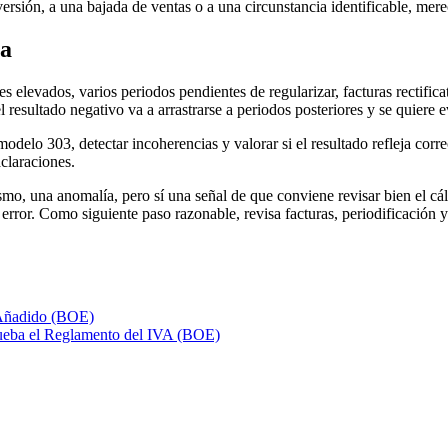
ersión, a una bajada de ventas o a una circunstancia identificable, mere
ía
elevados, varios periodos pendientes de regularizar, facturas rectificat
esultado negativo va a arrastrarse a periodos posteriores y se quiere ev
modelo 303, detectar incoherencias y valorar si el resultado refleja corre
claraciones.
smo, una anomalía, pero sí una señal de que conviene revisar bien el cál
 el error. Como siguiente paso razonable, revisa facturas, periodificació
r Añadido (BOE)
rueba el Reglamento del IVA (BOE)