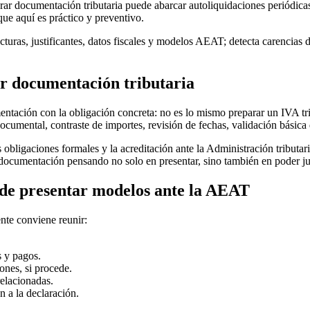
ar documentación tributaria puede abarcar autoliquidaciones periódicas
oque aquí es práctico y preventivo.
facturas, justificantes, datos fiscales y modelos AEAT; detecta carencias
ar documentación tributaria
umentación con la obligación concreta: no es lo mismo preparar un IVA t
n documental, contraste de importes, revisión de fechas, validación básic
as obligaciones formales y la acreditación ante la Administración tributar
documentación pensando no solo en presentar, sino también en poder jus
de presentar modelos ante la AEAT
nte conviene reunir:
s y pagos.
ones, si procede.
relacionadas.
an a la declaración.