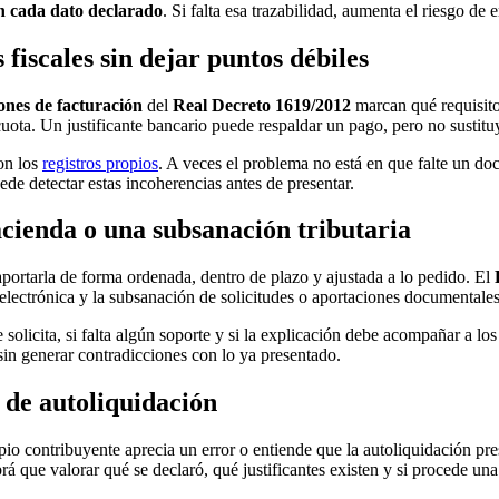
n cada dato declarado
. Si falta esa trazabilidad, aumenta el riesgo de 
 fiscales sin dejar puntos débiles
ones de facturación
del
Real Decreto 1619/2012
marcan qué requisito
uota. Un justificante bancario puede respaldar un pago, pero no sustituye
con los
registros propios
. A veces el problema no está en que falte un d
de detectar estas incoherencias antes de presentar.
cienda o una subsanación tributaria
portarla de forma ordenada, dentro de plazo y ajustada a lo pedido. El
 electrónica y la subsanación de solicitudes o aportaciones documentales
 solicita, si falta algún soporte y si la explicación debe acompañar a lo
 sin generar contradicciones con lo ya presentado.
 de autoliquidación
io contribuyente aprecia un error o entiende que la autoliquidación pres
á que valorar qué se declaró, qué justificantes existen y si procede un