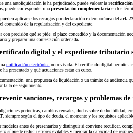
que una autoliquidación le ha perjudicado, puede valorar la
rectificació
nos, puede corresponder una
presentación complementaria
en los térm
o, pueden aplicarse los recargos por declaración extemporánea del
art. 
 contenido de la regularización y del expediente.
 leer con precisión qué se pide, el plazo concedido y la documentación 
utario y preparar una contestación ordenada.
ertificado digital y el expediente tributario 
 una
notificación electrónica
no revisada. El certificado digital permite 
 ha presentado y qué actuaciones están en curso.
documentación, una propuesta de liquidación o un trámite de audiencia q
r falta de seguimiento.
evenir sanciones, recargos y problemas de 
igaciones periódicas, cambios censales, dudas sobre deducibilidad, error
GT
, siempre según el tipo de deuda, el momento y los requisitos aplicabl
ar modelos antes de presentarlos y distinguir si conviene rectificar, 
pero sí puede reducir errores evitables y mejorar la capacidad de respues