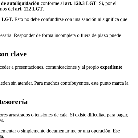
n de autoliquidación
conforme al
art. 120.3 LGT
. Si, por el
inos del
art. 122 LGT
.
27 LGT
. Esto no debe confundirse con una sanción ni significa que
necesaria. Responder de forma incompleta o fuera de plazo puede
son clave
acceder a presentaciones, comunicaciones y al propio
expediente
ueden sin atender. Para muchos contribuyentes, este punto marca la
tesorería
es arrastrados o tensiones de caja. Si existe dificultad para pagar,
es.
complementar o simplemente documentar mejor una operación. Ese
ta.