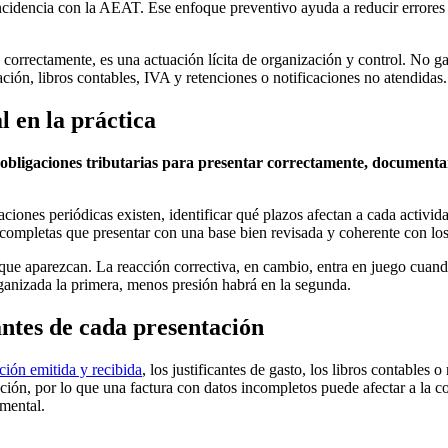
cidencia con la AEAT. Ese enfoque preventivo ayuda a reducir errores fr
 correctamente, es una actuación lícita de organización y control. No ga
ación, libros contables, IVA y retenciones o notificaciones no atendidas.
l en la práctica
as obligaciones tributarias para presentar correctamente, documentar
gaciones periódicas existen, identificar qué plazos afectan a cada activi
ompletas que presentar con una base bien revisada y coherente con los l
de que aparezcan. La reacción correctiva, en cambio, entra en juego cua
ganizada la primera, menos presión habrá en la segunda.
ntes de cada presentación
ción emitida y recibida
, los justificantes de gasto, los libros contables 
ción, por lo que una factura con datos incompletos puede afectar a la co
umental.