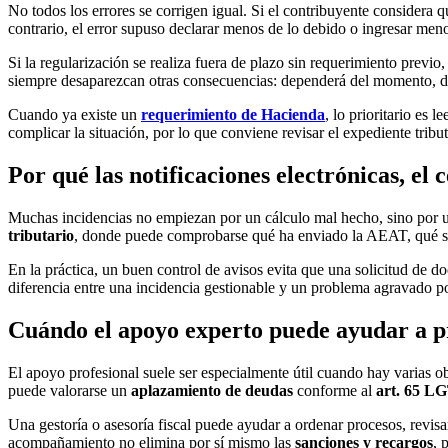
No todos los errores se corrigen igual. Si el contribuyente considera 
contrario, el error supuso declarar menos de lo debido o ingresar me
Si la regularización se realiza fuera de plazo sin requerimiento previ
siempre desaparezcan otras consecuencias: dependerá del momento, del
Cuando ya existe un
requerimiento de Hacienda
, lo prioritario es
complicar la situación, por lo que conviene revisar el expediente trib
Por qué las notificaciones electrónicas, el c
Muchas incidencias no empiezan por un cálculo mal hecho, sino por
tributario
, donde puede comprobarse qué ha enviado la AEAT, qué se
En la práctica, un buen control de avisos evita que una solicitud de 
diferencia entre una incidencia gestionable y un problema agravado po
Cuándo el apoyo experto puede ayudar a pr
El apoyo profesional suele ser especialmente útil cuando hay varias obl
puede valorarse un
aplazamiento de deudas
conforme al
art. 65 L
Una gestoría o asesoría fiscal puede ayudar a ordenar procesos, revis
acompañamiento no elimina por sí mismo las
sanciones y recargos
, 