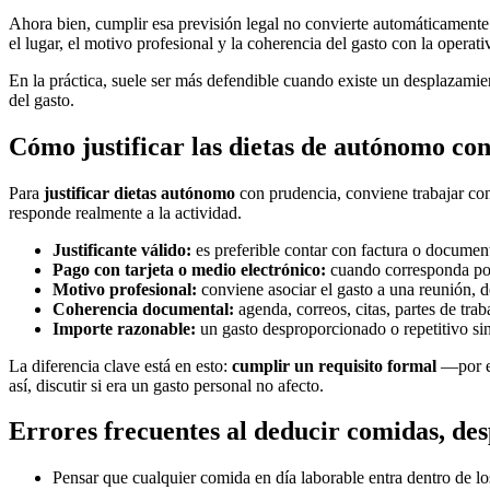
Ahora bien, cumplir esa previsión legal no convierte automáticamente 
el lugar, el motivo profesional y la coherencia del gasto con la operat
En la práctica, suele ser más defendible cuando existe un desplazamien
del gasto.
Cómo justificar las dietas de autónomo co
Para
justificar dietas autónomo
con prudencia, conviene trabajar con 
responde realmente a la actividad.
Justificante válido:
es preferible contar con factura o document
Pago con tarjeta o medio electrónico:
cuando corresponda por 
Motivo profesional:
conviene asociar el gasto a una reunión, de
Coherencia documental:
agenda, correos, citas, partes de trab
Importe razonable:
un gasto desproporcionado o repetitivo sin
La diferencia clave está en esto:
cumplir un requisito formal
—por ej
así, discutir si era un gasto personal no afecto.
Errores frecuentes al deducir comidas, d
Pensar que cualquier comida en día laborable entra dentro de l