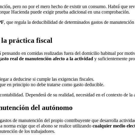
ión, pero no por el mero hecho de existir un consumo. Habrá que revisar
, porque Hacienda puede exigir prueba adicional en una comprobación.
PF
, que regula la deducibilidad de determinados gastos de manutención 
la práctica fiscal
ensando en comidas realizadas fuera del domicilio habitual por motivos
gasto real de manutención afecto a la actividad
y suficientemente pr
legar a deducirse si cumple las exigencias fiscales.
que en principio no debe tratarse como gasto deducible.
contabilidad. Dependerá de su realidad, necesidad en el contexto de la 
nutención del autónomo
gastos de manutención del propio contribuyente que desarrolla activi
 la norma exige que el abono se realice utilizando
cualquier medio elec
utención de los trabajadores.