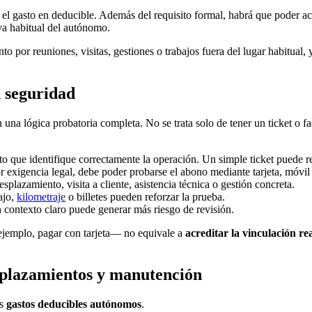
el gasto en deducible. Además del requisito formal, habrá que poder ac
iva habitual del autónomo.
to por reuniones, visitas, gestiones o trabajos fuera del lugar habitual,
n seguridad
una lógica probatoria completa. No se trata solo de tener un ticket o f
o que identifique correctamente la operación. Un simple ticket puede resu
exigencia legal, debe poder probarse el abono mediante tarjeta, móvil 
splazamiento, visita a cliente, asistencia técnica o gestión concreta.
ajo,
kilometraje
o billetes pueden reforzar la prueba.
 contexto claro puede generar más riesgo de revisión.
emplo, pagar con tarjeta— no equivale a
acreditar la vinculación rea
esplazamientos y manutención
os
gastos deducibles autónomos
.