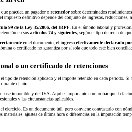
a que practica un pagador o
retenedor
sobre determinados rendimiento
e el impuesto definitivo depende del conjunto de ingresos, reducciones, 
culo 99 de la Ley 35/2006, del IRPF
. En el ámbito laboral y profesio
retención en sus
artículos 74 y siguientes
, según el tipo de renta de que
rrectamente
en el documento, el
ingreso efectivamente declarado por
ómina o certificado no garantiza por sí sola que todo esté bien concili
nal o un certificado de retenciones
 el tipo de retención aplicado y el importe retenido en cada periodo. Si
durante el año.
la base imponible y del IVA. Aquí es importante comprobar que la factura 
esionales y las circunstancias aplicables.
el ejercicio. Es un documento útil, pero conviene contrastarlo con nómina
es materiales, ajustes de última hora o diferencias en la imputación temp