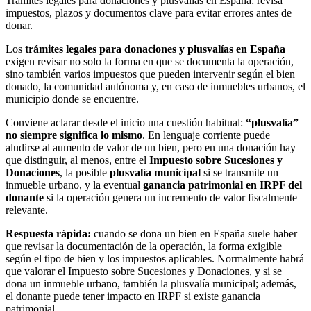
Trámites legales para donaciones y plusvalías en España: revisa
impuestos, plazos y documentos clave para evitar errores antes de
donar.
Los
trámites legales para donaciones y plusvalías en España
exigen revisar no solo la forma en que se documenta la operación,
sino también varios impuestos que pueden intervenir según el bien
donado, la comunidad autónoma y, en caso de inmuebles urbanos, el
municipio donde se encuentre.
Conviene aclarar desde el inicio una cuestión habitual:
“plusvalía”
no siempre significa lo mismo
. En lenguaje corriente puede
aludirse al aumento de valor de un bien, pero en una donación hay
que distinguir, al menos, entre el
Impuesto sobre Sucesiones y
Donaciones
, la posible
plusvalía municipal
si se transmite un
inmueble urbano, y la eventual
ganancia patrimonial en IRPF del
donante
si la operación genera un incremento de valor fiscalmente
relevante.
Respuesta rápida:
cuando se dona un bien en España suele haber
que revisar la documentación de la operación, la forma exigible
según el tipo de bien y los impuestos aplicables. Normalmente habrá
que valorar el Impuesto sobre Sucesiones y Donaciones, y si se
dona un inmueble urbano, también la plusvalía municipal; además,
el donante puede tener impacto en IRPF si existe ganancia
patrimonial.