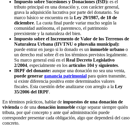
Impuesto sobre Sucesiones y Donaciones (ISD):
es el
tributo principal en una donación y, con carácter general,
grava la adquisición lucrativa por parte del donatario. Su
marco básico se encuentra en la
Ley 29/1987, de 18 de
diciembre
. La cuota final puede variar mucho según la
comunidad autónoma, el parentesco, el patrimonio
preexistente y la naturaleza del bien.
Impuesto sobre el Incremento de Valor de los Terrenos de
Naturaleza Urbana (IIVTNU o plusvalía municipal):
puede entrar en juego si lo donado es un
inmueble urbano
o
un derecho real sobre él en los términos previstos legalmente.
Su marco general está en el
Real Decreto Legislativo
2/2004
, especialmente en los
artículos 104 y siguientes
.
IRPF del donante:
aunque una donación no sea una venta,
puede generar
ganancia patrimonial
para quien transmite,
si existe diferencia positiva entre determinados valores
fiscales. Esta cuestión debe analizarse con arreglo a la
Ley
35/2006 del IRPF
.
En términos prácticos, hablar de
impuestos de una donación de
vivienda
o de una
donación inmueble
exige separar siempre quién
tributa, por qué concepto y ante qué administración puede
corresponder presentar cada obligación, algo que dependerá del caso
concreto.