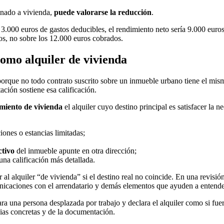
tinado a vivienda,
puede valorarse la reducción
.
 3.000 euros de gastos deducibles, el rendimiento neto sería 9.000 euro
ros, no sobre los 12.000 euros cobrados.
omo alquiler de vivienda
porque no todo contrato suscrito sobre un inmueble urbano tiene el mism
ción sostiene esa calificación.
miento de vivienda
el alquiler cuyo destino principal es satisfacer la 
iones o estancias limitadas;
ctivo
del inmueble apunte en otra dirección;
una calificación más detallada.
r al alquiler “de vivienda” si el destino real no coincide. En una revisió
nicaciones con el arrendatario y demás elementos que ayuden a entende
a una persona desplazada por trabajo y declara el alquiler como si fuer
cias concretas y de la documentación.