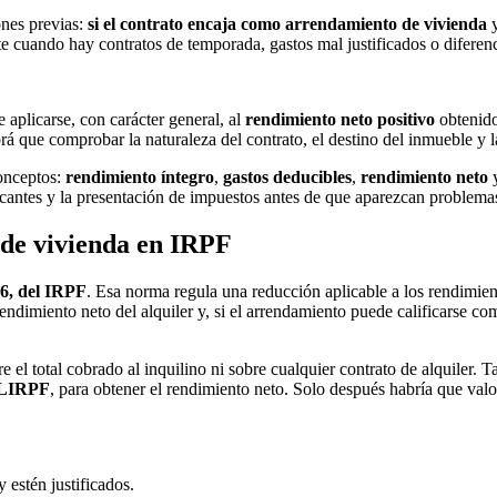
ones previas:
si el contrato encaja como arrendamiento de vivienda
nte cuando hay contratos de temporada, gastos mal justificados o diferenc
 aplicarse, con carácter general, al
rendimiento neto positivo
obtenido
habrá que comprobar la naturaleza del contrato, el destino del inmueble 
conceptos:
rendimiento íntegro
,
gastos deducibles
,
rendimiento neto
y
ficantes y la presentación de impuestos antes de que aparezcan problema
 de vivienda en IRPF
06, del IRPF
. Esa norma regula una reducción aplicable a los rendimie
endimiento neto del alquiler y, si el arrendamiento puede calificarse co
re el total cobrado al inquilino ni sobre cualquier contrato de alquile
a LIRPF
, para obtener el rendimiento neto. Solo después habría que valo
estén justificados.