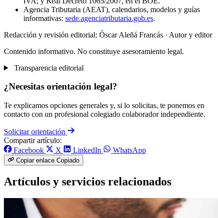
IVA; y Real Decreto 1065/2007, en el BOE.
Agencia Tributaria (AEAT), calendarios, modelos y guías
informativas:
sede.agenciatributaria.gob.es
.
Redacción y revisión editorial: Òscar Aleñá Francás
· Autor y editor
Contenido informativo. No constituye asesoramiento legal.
Transparencia editorial
¿Necesitas orientación legal?
Te explicamos opciones generales y, si lo solicitas, te ponemos en
contacto con un profesional colegiado colaborador independiente.
Solicitar orientación
Compartir artículo:
Facebook
X
LinkedIn
WhatsApp
Copiar enlace
Copiado
Artículos y servicios relacionados