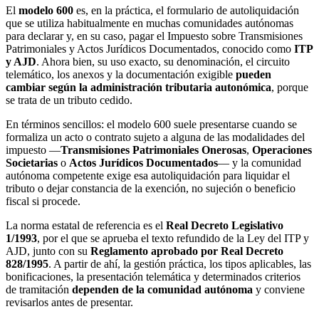
El
modelo 600
es, en la práctica, el formulario de autoliquidación
que se utiliza habitualmente en muchas comunidades autónomas
para declarar y, en su caso, pagar el Impuesto sobre Transmisiones
Patrimoniales y Actos Jurídicos Documentados, conocido como
ITP
y AJD
. Ahora bien, su uso exacto, su denominación, el circuito
telemático, los anexos y la documentación exigible
pueden
cambiar según la administración tributaria autonómica
, porque
se trata de un tributo cedido.
En términos sencillos: el modelo 600 suele presentarse cuando se
formaliza un acto o contrato sujeto a alguna de las modalidades del
impuesto —
Transmisiones Patrimoniales Onerosas
,
Operaciones
Societarias
o
Actos Jurídicos Documentados
— y la comunidad
autónoma competente exige esa autoliquidación para liquidar el
tributo o dejar constancia de la exención, no sujeción o beneficio
fiscal si procede.
La norma estatal de referencia es el
Real Decreto Legislativo
1/1993
, por el que se aprueba el texto refundido de la Ley del ITP y
AJD, junto con su
Reglamento aprobado por Real Decreto
828/1995
. A partir de ahí, la gestión práctica, los tipos aplicables, las
bonificaciones, la presentación telemática y determinados criterios
de tramitación
dependen de la comunidad autónoma
y conviene
revisarlos antes de presentar.