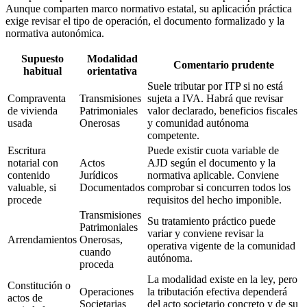
Aunque comparten marco normativo estatal, su aplicación práctica
exige revisar el tipo de operación, el documento formalizado y la
normativa autonómica.
Supuesto
Modalidad
Comentario prudente
habitual
orientativa
Suele tributar por ITP si no está
Compraventa
Transmisiones
sujeta a IVA. Habrá que revisar
de vivienda
Patrimoniales
valor declarado, beneficios fiscales
usada
Onerosas
y comunidad autónoma
competente.
Escritura
Puede existir cuota variable de
notarial con
Actos
AJD según el documento y la
contenido
Jurídicos
normativa aplicable. Conviene
valuable, si
Documentados
comprobar si concurren todos los
procede
requisitos del hecho imponible.
Transmisiones
Su tratamiento práctico puede
Patrimoniales
variar y conviene revisar la
Arrendamientos
Onerosas,
operativa vigente de la comunidad
cuando
autónoma.
proceda
La modalidad existe en la ley, pero
Constitución o
Operaciones
la tributación efectiva dependerá
actos de
Societarias
del acto societario concreto y de su