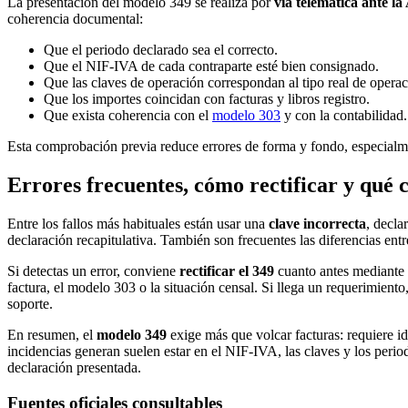
La presentación del modelo 349 se realiza por
vía telemática ante l
coherencia documental:
Que el periodo declarado sea el correcto.
Que el NIF-IVA de cada contraparte esté bien consignado.
Que las claves de operación correspondan al tipo real de operac
Que los importes coincidan con facturas y libros registro.
Que exista coherencia con el
modelo 303
y con la contabilidad.
Esta comprobación previa reduce errores de forma y fondo, especialme
Errores frecuentes, cómo rectificar y qué
Entre los fallos más habituales están usar una
clave incorrecta
, decla
declaración recapitulativa. También son frecuentes las diferencias entr
Si detectas un error, conviene
rectificar el 349
cuanto antes mediante l
factura, el modelo 303 o la situación censal. Si llega un requerimien
soporte.
En resumen, el
modelo 349
exige más que volcar facturas: requiere id
incidencias generan suelen estar en el NIF-IVA, las claves y los perio
declaración presentada.
Fuentes oficiales consultables