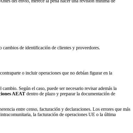
 Antes del envío, merece la pena hacer una revisión mínima de
 cambios de identificación de clientes y proveedores.
ontraparte o incluir operaciones que no debían figurar en la
l cambio. Según el caso, puede ser necesario revisar además la
aciones AEAT
dentro de plazo y preparar la documentación de
oherencia entre censo, facturación y declaraciones. Los errores que más
 intracomunitaria, la facturación de operaciones UE o la última