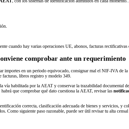
a AEAT
, con los sistemas de identificación admitidos en cada momento.
ión.
nte cuando hay varias operaciones UE, abonos, facturas rectificativas o
 conviene comprobar ante un requerimiento
rar importes en un periodo equivocado, consignar mal el NIF-IVA de la c
e facturas, libros registro y modelo 349.
a vía habilitada por la AEAT y conservar la trazabilidad documental de
to, habrá que comprobar qué dato cuestiona la AEAT, revisar las
notific
entificación correcta, clasificación adecuada de bienes y servicios, y c
dos. Como siguiente paso razonable, puede ser útil revisar tu alta censal