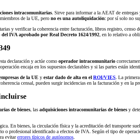
ciones intracomunitarias
. Sirve para informar a la AEAT de entregas 
os miembros de la UE, pero
no es una autoliquidación
: por sí solo no s
arias y verificar la coherencia entre facturación, libros registro, censo
 del IVA aprobado por Real Decreto 1624/1992
, en lo relativo a ob
 349
esta declaración y actúe como
operador intracomunitario
correctament
eración encaja en los supuestos declarables y si las partes están ident
empresas de la UE
y
estar dado de alta en el
ROI/VIES
. La primera
coherencia censal, pueden surgir incidencias en la facturación y en la pr
ncluirse
arias de bienes
, las
adquisiciones intracomunitarias de bienes
y det
. En bienes, la circulación física y la acreditación del transporte suele
rio o profesional identificado a efectos de IVA. Según el tipo de operac
ra evitar
errores típicos de autónomos
.