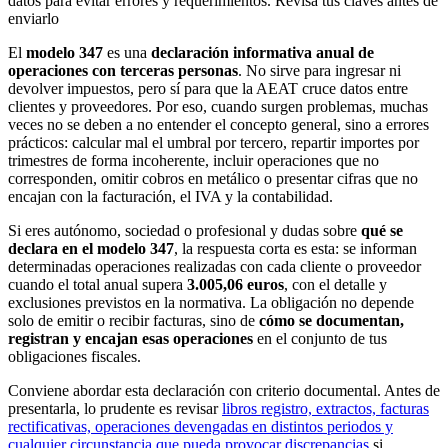
datos para evitar errores y requerimientos. Revisa tus claves antes de
enviarlo
El
modelo 347
es una
declaración informativa anual de
operaciones con terceras personas
. No sirve para ingresar ni
devolver impuestos, pero sí para que la AEAT cruce datos entre
clientes y proveedores. Por eso, cuando surgen problemas, muchas
veces no se deben a no entender el concepto general, sino a errores
prácticos: calcular mal el umbral por tercero, repartir importes por
trimestres de forma incoherente, incluir operaciones que no
corresponden, omitir cobros en metálico o presentar cifras que no
encajan con la facturación, el IVA y la contabilidad.
Si eres autónomo, sociedad o profesional y dudas sobre
qué se
declara en el modelo 347
, la respuesta corta es esta: se informan
determinadas operaciones realizadas con cada cliente o proveedor
cuando el total anual supera
3.005,06 euros
, con el detalle y
exclusiones previstos en la normativa. La obligación no depende
solo de emitir o recibir facturas, sino de
cómo se documentan,
registran y encajan esas operaciones
en el conjunto de tus
obligaciones fiscales.
Conviene abordar esta declaración con criterio documental. Antes de
presentarla, lo prudente es revisar
libros registro, extractos, facturas
rectificativas, operaciones devengadas en distintos periodos y
cualquier circunstancia que pueda provocar discrepancias
si