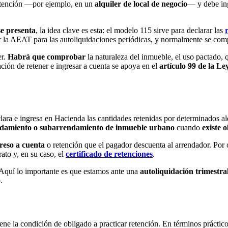
 retención —por ejemplo, en un
alquiler de local de negocio
— y debe ing
se presenta
, la idea clave es esta: el modelo 115 sirve para declarar las
por la AEAT para las autoliquidaciones periódicas, y normalmente se c
er.
Habrá que comprobar
la naturaleza del inmueble, el uso pactado, 
ión de retener e ingresar a cuenta se apoya en el
artículo 99 de la L
lara e ingresa en Hacienda las cantidades retenidas por determinados alq
damiento o subarrendamiento de inmueble urbano
cuando
existe 
reso a cuenta
o retención que el pagador descuenta al arrendador. Por o
ato y, en su caso, el
certificado de retenciones
.
 Aquí lo importante es que estamos ante una
autoliquidación trimestra
.
ene la condición de obligado a practicar retención. En términos práctico