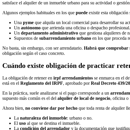
satisface el alquiler de un inmueble urbano para su actividad o gestión
Algunos ejemplos habituales en los que
puede
existir esta obligación 
Una
pyme
que alquila un local comercial para desarrollar su ac
Un
autónomo
que arrienda una oficina o despacho profesional
Un
departamento administrativo
que gestiona alquileres de n
Supuestos de
subarrendamiento urbano
en los que proceda re
No basta, sin embargo, con ser arrendatario.
Habrá que comprobar
obligación según el caso concreto.
Cuándo existe obligación de practicar reten
La obligación de retener en
irpf arrendamientos
se enmarca en el deb
está en el
Reglamento del IRPF
, aprobado por
Real Decreto 439/2
En la práctica, suele analizarse si el pago corresponde a un
arrendami
supuesto más común es el del
alquiler de local de negocio
, oficina o
Ahora bien,
no conviene dar por hecho
que toda renta de alquiler ll
La
naturaleza del inmueble
: urbano o no.
El
uso
al que se destina el inmueble.
La
condición del arrendador
y la documentación que justifique