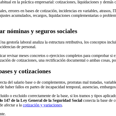
abitual en la práctica empresarial: cotizaciones, liquidaciones y demás 
iales, errores en bases de cotización, incidencias en variables, atrasos, 
sajustes acumulados, recargos, liquidaciones complementarias o problema
ar nóminas y seguros sociales
 gestoría laboral analiza la estructura retributiva, los conceptos inclui
ncidencias de personal.
car revisar meses concretos o ejercicios completos para comprobar si exi
rización de cotizaciones, una rectificación documental o ambas cosas, 
ases y cotizaciones
ecta del salario base o de complementos, prorratas mal tratadas, variables
de haber fallos en partes de incapacidad temporal, ausencias, embargos
ncluido o excluido correctamente de la base, si los tramos y tipos aplic
lo 147 de la Ley General de la Seguridad Social
conecta la base de c
de afectar a la
cotización y variaciones
.
nte.