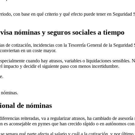
eriodo, con base en qué criterio y qué efecto puede tener en Seguridad 
visa nóminas y seguros sociales a tiempo
cias de cotización, incidencias con la Tesorería General de la Segurida
conviertan en un coste mayor.
 especialmente cuando hay atrasos, variables o liquidaciones sensibles
el impacto y decidir el siguiente paso con menos incertidumbre.
e.
e nóminas.
sional de nóminas
ferencias reiteradas, va a regularizar atrasos, ha cambiado de asesorí
ién es aconsejable en pymes que han crecido rápido o en autónomos con
separa qué parte afecta al salario y cuál a la cotización, y por último 