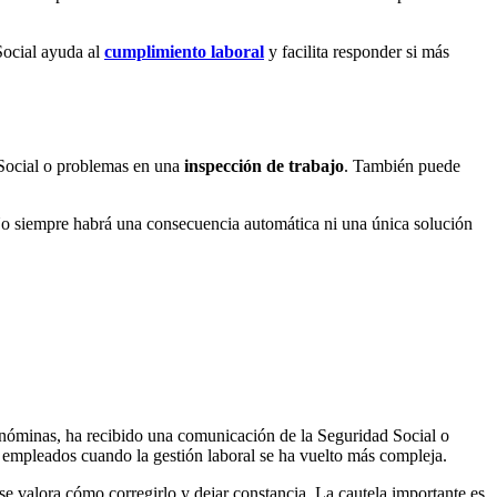
Social ayuda al
cumplimiento laboral
y facilita responder si más
d Social o problemas en una
inspección de trabajo
. También puede
. No siempre habrá una consecuencia automática ni una única solución
a nóminas, ha recibido una comunicación de la Seguridad Social o
 empleados cuando la gestión laboral se ha vuelto más compleja.
se valora cómo corregirlo y dejar constancia. La cautela importante es