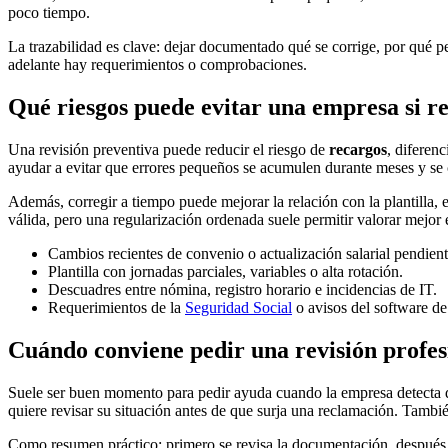
poco tiempo.
La trazabilidad es clave: dejar documentado qué se corrige, por qué p
adelante hay requerimientos o comprobaciones.
Qué riesgos puede evitar una empresa si re
Una revisión preventiva puede reducir el riesgo de
recargos
, diferen
ayudar a evitar que errores pequeños se acumulen durante meses y se 
Además, corregir a tiempo puede mejorar la relación con la plantilla,
válida, pero una regularización ordenada suele permitir valorar mejor 
Cambios recientes de convenio o actualización salarial pendient
Plantilla con jornadas parciales, variables o alta rotación.
Descuadres entre nómina, registro horario e incidencias de IT.
Requerimientos de la
Seguridad Social
o avisos del software d
Cuándo conviene pedir una revisión profe
Suele ser buen momento para pedir ayuda cuando la empresa detecta di
quiere revisar su situación antes de que surja una reclamación. Tamb
Como resumen práctico: primero se revisa la documentación, después se 