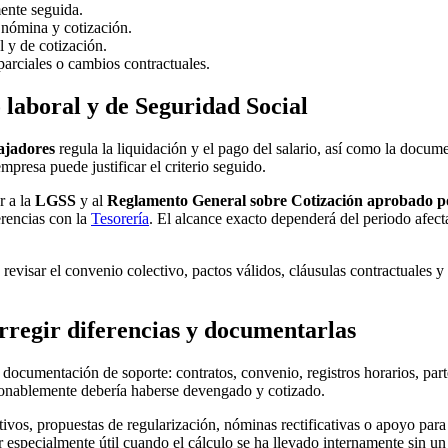
mente seguida.
 nómina y cotización.
l y de cotización.
parciales o cambios contractuales.
 laboral y de Seguridad Social
bajadores
regula la liquidación y el pago del salario, así como la docume
presa puede justificar el criterio seguido.
r a la
LGSS
y al
Reglamento General sobre Cotización aprobado po
erencias con la
Tesorería
. El alcance exacto dependerá del periodo afect
isar el convenio colectivo, pactos válidos, cláusulas contractuales y la
rregir diferencias y documentarlas
 documentación de soporte: contratos, convenio, registros horarios, par
zonablemente debería haberse devengado y cotizado.
tivos, propuestas de regularización, nóminas rectificativas o apoyo par
er especialmente útil cuando el cálculo se ha llevado internamente sin 