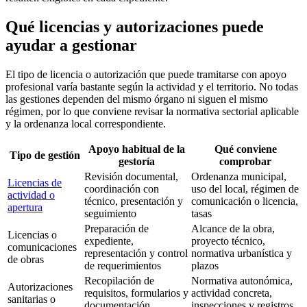
Qué licencias y autorizaciones puede
ayudar a gestionar
El tipo de licencia o autorización que puede tramitarse con apoyo
profesional varía bastante según la actividad y el territorio. No todas
las gestiones dependen del mismo órgano ni siguen el mismo
régimen, por lo que conviene revisar la normativa sectorial aplicable
y la ordenanza local correspondiente.
Apoyo habitual de la
Qué conviene
Tipo de gestión
gestoría
comprobar
Revisión documental,
Ordenanza municipal,
Licencias de
coordinación con
uso del local, régimen de
actividad o
técnico, presentación y
comunicación o licencia,
apertura
seguimiento
tasas
Preparación de
Alcance de la obra,
Licencias o
expediente,
proyecto técnico,
comunicaciones
representación y control
normativa urbanística y
de obras
de requerimientos
plazos
Recopilación de
Normativa autonómica,
Autorizaciones
requisitos, formularios y
actividad concreta,
sanitarias o
documentación
inspecciones y registros