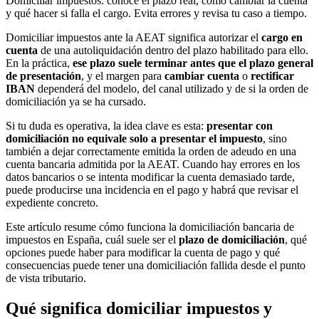
Domiciliar impuestos: conoce el plazo real, cómo cambiar la cuenta
y qué hacer si falla el cargo. Evita errores y revisa tu caso a tiempo.
Domiciliar impuestos ante la AEAT significa autorizar el
cargo en
cuenta
de una autoliquidación dentro del plazo habilitado para ello.
En la práctica,
ese plazo suele terminar antes que el plazo general
de presentación
, y el margen para
cambiar cuenta
o
rectificar
IBAN
dependerá del modelo, del canal utilizado y de si la orden de
domiciliación ya se ha cursado.
Si tu duda es operativa, la idea clave es esta:
presentar con
domiciliación no equivale solo a presentar el impuesto
, sino
también a dejar correctamente emitida la orden de adeudo en una
cuenta bancaria admitida por la AEAT. Cuando hay errores en los
datos bancarios o se intenta modificar la cuenta demasiado tarde,
puede producirse una incidencia en el pago y habrá que revisar el
expediente concreto.
Este artículo resume cómo funciona la domiciliación bancaria de
impuestos en España, cuál suele ser el
plazo de domiciliación
, qué
opciones puede haber para modificar la cuenta de pago y qué
consecuencias puede tener una domiciliación fallida desde el punto
de vista tributario.
Qué significa domiciliar impuestos y