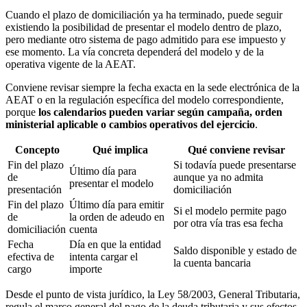
Cuando el plazo de domiciliación ya ha terminado, puede seguir
existiendo la posibilidad de presentar el modelo dentro de plazo,
pero mediante otro sistema de pago admitido para ese impuesto y
ese momento. La vía concreta dependerá del modelo y de la
operativa vigente de la AEAT.
Conviene revisar siempre la fecha exacta en la sede electrónica de la
AEAT o en la regulación específica del modelo correspondiente,
porque
los calendarios pueden variar según campaña, orden
ministerial aplicable o cambios operativos del ejercicio
.
Concepto
Qué implica
Qué conviene revisar
Fin del plazo
Si todavía puede presentarse
Último día para
de
aunque ya no admita
presentar el modelo
presentación
domiciliación
Fin del plazo
Último día para emitir
Si el modelo permite pago
de
la orden de adeudo en
por otra vía tras esa fecha
domiciliación
cuenta
Fecha
Día en que la entidad
Saldo disponible y estado de
efectiva de
intenta cargar el
la cuenta bancaria
cargo
importe
Desde el punto de vista jurídico, la Ley 58/2003, General Tributaria,
regula el marco general del pago de la deuda tributaria y sus efectos,