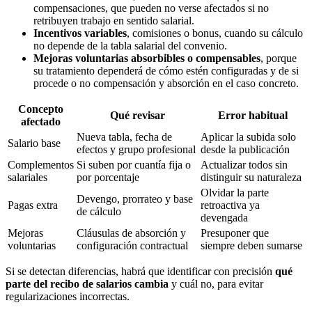
compensaciones, que pueden no verse afectados si no
retribuyen trabajo en sentido salarial.
Incentivos variables
, comisiones o bonus, cuando su cálculo
no depende de la tabla salarial del convenio.
Mejoras voluntarias absorbibles o compensables
, porque
su tratamiento dependerá de cómo estén configuradas y de si
procede o no compensación y absorción en el caso concreto.
Concepto
Qué revisar
Error habitual
afectado
Nueva tabla, fecha de
Aplicar la subida solo
Salario base
efectos y grupo profesional
desde la publicación
Complementos
Si suben por cuantía fija o
Actualizar todos sin
salariales
por porcentaje
distinguir su naturaleza
Olvidar la parte
Devengo, prorrateo y base
Pagas extra
retroactiva ya
de cálculo
devengada
Mejoras
Cláusulas de absorción y
Presuponer que
voluntarias
configuración contractual
siempre deben sumarse
Si se detectan diferencias, habrá que identificar con precisión
qué
parte del recibo de salarios cambia
y cuál no, para evitar
regularizaciones incorrectas.