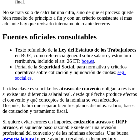
final.
No se trata solo de calcular una cifra, sino de que el proceso quede
bien resuelto de principio a fin y con un criterio consistente si más
adelante hay que revisarlo internamente o ante terceros.
Fuentes oficiales consultables
Texto refundido de la
Ley del Estatuto de los Trabajadores
en BOE, como referencia general sobre salario y estructura
retributiva, incluido el art. 26 ET:
boe.es
.
Portal de la
Seguridad Social
, para normativa y criterios
operativos sobre cotización y liquidación de cuotas:
seg-
social.es
.
La idea clave es sencilla: los
atrasos de convenio
obligan a revisar
si existe una diferencia salarial real, desde qué fecha produce efectos
el convenio y qué conceptos de la nómina se ven afectados.
Después, habrá que separar bien tres planos distintos: salario, bases
de cotización y tratamiento fiscal.
Si quiere evitar errores en importes,
cotización atrasos
o
IRPF
atrasos
, el siguiente paso razonable suele ser una revisión
profesional del convenio y de las nóminas afectadas. Una buena
asesoría laboral
puede ayudar a recalcular, documentar y