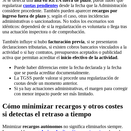
Si se detecta una
alta en RETA fuera de plazo
, puede haber que
regularizar
cuotas pendientes
desde la fecha que la Administración
considere procedente. También pueden aparecer
recargos por
ingreso fuera de plazo
y, según el caso, otras incidencias
administrativas o sancionadoras. No todos los escenarios son
idénticos: dependerá de si la regularización es voluntaria o llega tras
una actuación inspectora o de comprobación.
También influye si hubo
facturación previa
, si se presentaron
declaraciones tributarias, si existen cobros bancarios vinculados a la
actividad o si hay contratos, presupuestos aceptados o publicidad
activa que permitan acreditar el
inicio efectivo de la actividad
.
Puede haber diferencias entre la fecha declarada y la fecha
que se pueda acreditar documentalmente.
La TGSS puede valorar si procede una regularización de
cuotas desde un momento anterior.
Si ya hay actuaciones administrativas, el margen para corregir
con menor impacto puede ser más limitado.
Cómo minimizar recargos y otros costes
si detectas el retraso a tiempo
Minimizar
recargos autónomos
no significa eliminarlos siempre.