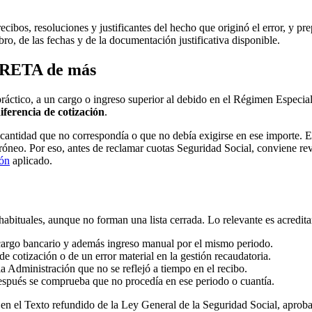
ibos, resoluciones y justificantes del hecho que originó el error, y pre
o, de las fechas y de la documentación justificativa disponible.
s RETA de más
ráctico, a un cargo o ingreso superior al debido en el Régimen Especia
iferencia de cotización
.
antidad que no correspondía o que no debía exigirse en ese importe. E
óneo. Por eso, antes de reclamar cuotas Seguridad Social, conviene revi
ión
aplicado.
bituales, aunque no forman una lista cerrada. Lo relevante es acreditar
cargo bancario y además ingreso manual por el mismo periodo.
e cotización o de un error material en la gestión recaudatoria.
a Administración que no se reflejó a tiempo en el recibo.
después se comprueba que no procedía en ese periodo o cuantía.
 en el
Texto refundido de la Ley General de la Seguridad Social
, aprob