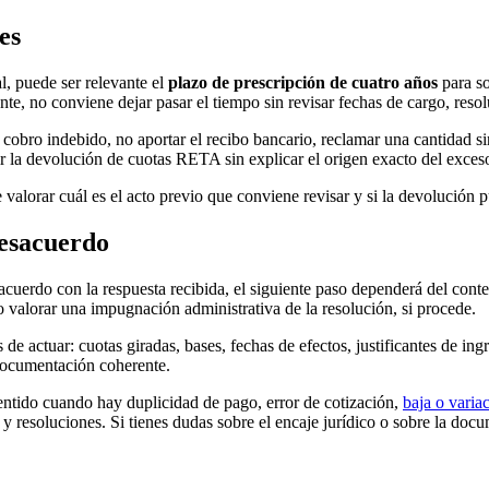
es
l, puede ser relevante el
plazo de prescripción de cuatro años
para so
te, no conviene dejar pasar el tiempo sin revisar fechas de cargo, reso
 cobro indebido, no aportar el recibo bancario, reclamar una cantidad si
 la devolución de cuotas RETA sin explicar el origen exacto del exceso
valorar cuál es el acto previo que conviene revisar y si la devolución 
desacuerdo
acuerdo con la respuesta recibida, el siguiente paso dependerá del cont
o valorar una impugnación administrativa de la resolución, si procede.
 de actuar: cuotas giradas, bases, fechas de efectos, justificantes de in
documentación coherente.
ntido cuando hay duplicidad de pago, error de cotización,
baja o varia
s y resoluciones. Si tienes dudas sobre el encaje jurídico o sobre la doc